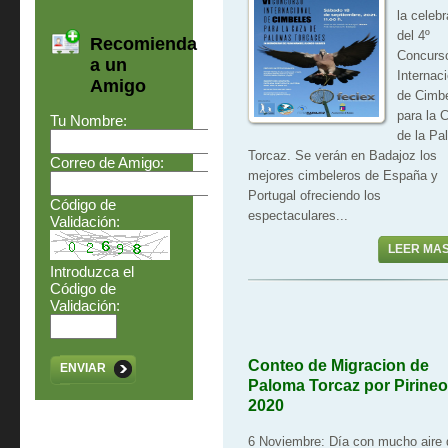
la celeb
del 4º
Recomienda
Concurs
a un
Internaci
Amigo
de Cimb
para la 
Tu Nombre:
de la Pa
Torcaz. Se verán en Badajoz los
Correo de Amigo:
mejores cimbeleros de España y
Portugal ofreciendo los
Código de
espectaculares...
Validación:
LEER MA
Introduzca el
Código de
Validación:
Conteo de Migracion de
ENVIAR
Paloma Torcaz por Pirine
2020
6 Noviembre: Día con mucho aire 