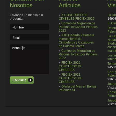
Nosotros
Articulos
Vis
Envianos un mensaje o
»
X CONCURSO DE
La Di
pregunta.
CIMBELES FECIEX 2025
14908
»
Conteo de Migracion de
El Ci
Paloma Torcaz por Pirineos
Deter
2023
Palom
»
XIII Quedada Palomera
La Le
Internacional de
Natura
Cimbeleros y Cazadores
Biodi
de Paloma Torcaz
consi
»
Conteo de Migracion de
manif
Paloma Torcaz por Pirineos
Los se
2022
torcaz
»
FECIEX 2022
Temar
CONCURSO DE
94504
CIMBELES
Criar
»
FECIEX 2021
Palom
CONCURSO DE
93619
ENVIAR
CIMBELES
Juego 
»
Oferta del Mes en Borras
Vistas
Palomas SL
Conte
Pirin
Juego
Vistas