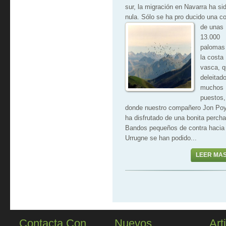
sur, la migración en Navarra ha si
nula. Sólo se ha pro
ducido una co
de unas
13.000
palomas
la costa
vasca, q
deleitad
muchos
puestos,
donde nuestro compañero Jon Poy
ha disfrutado de una bonita percha
Bandos pequeños de contra hacia
Urrugne se han podido...
LEER MA
Contacta Con
Nuevos
Art