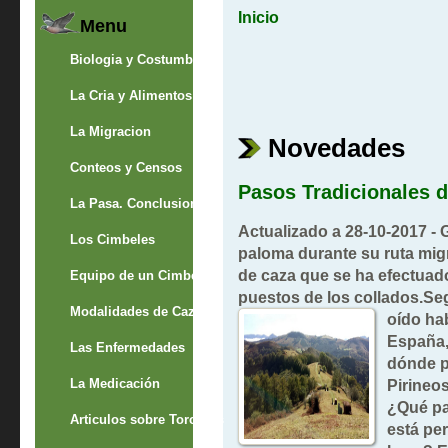
Inicio
Menu
Biologia y Costumbres
La Cria y Alimentos
La Migracion
Novedades
Conteos y Censos
Pasos Tradicionales 
La Pasa. Conclusion
Actualizado a 28-10-2017 -
Los Cimbeles
paloma durante su ruta mig
de caza que se ha efectuad
Equipo de un Cimbelero
puestos de los collados.
Modalidades de Caza
oído ha
España,
Las Enfermedades
dónde p
La Medicación
Pirineo
¿Qué pa
Articulos sobre Torcaces
está pe