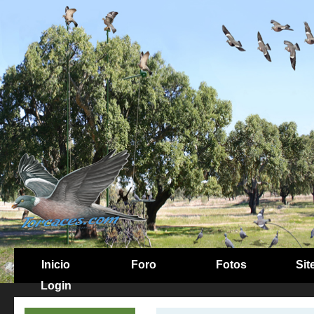
Inicio
Foro
Fotos
Sit
Login