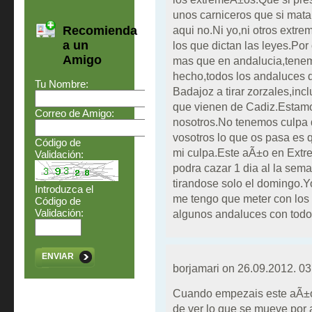
unos carniceros que si mata
Recomienda
aqui no.Ni yo,ni otros extr
a un
los que dictan las leyes.Por
Amigo
mas que en andalucia,tenem
hecho,todos los andaluces 
Tu Nombre:
Badajoz a tirar zorzales,in
que vienen de Cadiz.Estamo
Correo de Amigo:
nosotros.No tenemos culpa 
vosotros lo que os pasa es 
Código de
mi culpa.Este aÃ±o en Extre
Validación:
podra cazar 1 dia al la sema
tirandose solo el domingo.Y
Introduzca el
me tengo que meter con lo
Código de
Validación:
algunos andaluces con to
ENVIAR
borjamari on
26.09.2012. 03
Cuando empezais este aÃ±o
de ver lo que se mueve por 