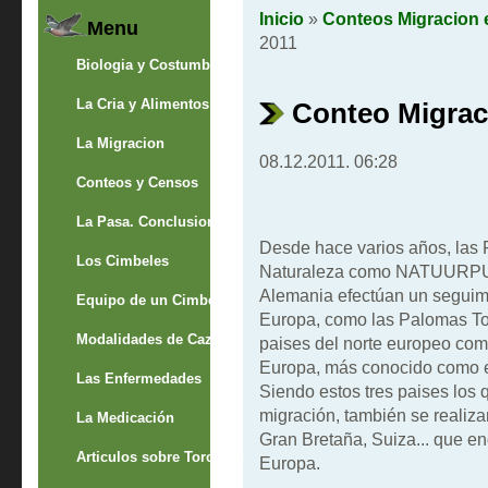
Inicio
»
Conteos Migracion 
Menu
2011
Biologia y Costumbres
La Cria y Alimentos
Conteo Migrac
La Migracion
08.12.2011. 06:28
Conteos y Censos
La Pasa. Conclusion
Desde hace varios años, las 
Los Cimbeles
Naturaleza como NATUURPUNT
Alemania efectúan un seguimi
Equipo de un Cimbelero
Europa, como las Palomas To
Modalidades de Caza
paises del norte europeo com
Europa, más conocido como el
Las Enfermedades
Siendo estos tres paises los 
migración, también se reali
La Medicación
Gran Bretaña, Suiza... que e
Articulos sobre Torcaces
Europa.