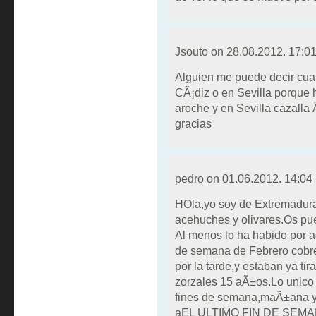
Jsouto on
28.08.2012. 17:0
Alguien me puede decir cua
CÃ¡diz o en Sevilla porque 
aroche y en Sevilla cazalla
gracias
pedro on
01.06.2012. 14:04
HOla,yo soy de Extremadura
acehuches y olivares.Os pu
Al menos lo ha habido por aq
de semana de Febrero cobre
por la tarde,y estaban ya ti
zorzales 15 aÃ±os.Lo unico 
fines de semana,maÃ±ana y 
aEL ULTIMO FIN DE SEMANA 