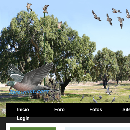
Inicio
Foro
Fotos
Sit
Login