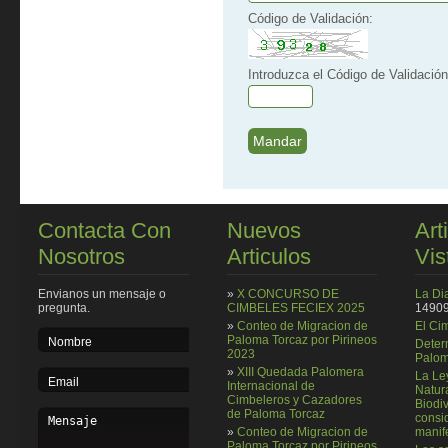
Código de Validación:
Introduzca el Código de Validación
Contacta Con
Nuevos
Art
Nosotros
Articulos
Vis
Envianos un mensaje o
»
X CONCURSO DE
La Di
pregunta.
CIMBELES FECIEX 2025
14909
»
Conteo de Migracion de
El Ci
Paloma Torcaz por Pirineos
Deter
2023
Palom
»
XIII Quedada Palomera
La Le
Internacional de
Natura
Cimbeleros y Cazadores
Biodi
de Paloma Torcaz
consi
»
Conteo de Migracion de
manif
Paloma Torcaz por Pirineos