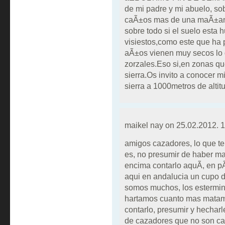
de mi padre y mi abuelo, sob
caÃ±os mas de una maÃ±an
sobre todo si el suelo esta
visiestos,como este que ha
aÃ±os vienen muy secos lo 
zorzales.Eso si,en zonas qu
sierra.Os invito a conocer mi
sierra a 1000metros de al
maikel nay on
25.02.2012. 
amigos cazadores, lo que t
es, no presumir de haber ma
encima contarlo aquÃ­, en p
aqui en andalucia un cupo de
somos muchos, los estermin
hartamos cuanto mas matam
contarlo, presumir y hechar
de cazadores que no son ca