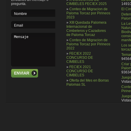
pregunta.
CIMBELES FECIEX 2025
14910
»
Conteo de Migracion de
El Ci
Paloma Torcaz por Pirineos
Deter
2023
Palom
»
XIII Quedada Palomera
La Le
Internacional de
Natura
Cimbeleros y Cazadores
Biodi
de Paloma Torcaz
consi
»
Conteo de Migracion de
manif
Paloma Torcaz por Pirineos
Los se
2022
torcaz
»
FECIEX 2022
Temar
CONCURSO DE
94564
CIMBELES
Criar
»
FECIEX 2021
Palom
CONCURSO DE
93634
ENVIAR
CIMBELES
Juego 
»
Oferta del Mes en Borras
Vistas
Palomas SL
Conte
Pirin
Juego
Vistas