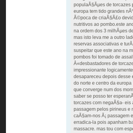
populaÃ§Ãµes de torcazes p
europa tem tido grandes nÃ
Ã©poca de criaÃ§Ã£o devido
nutritivos ao pombo.este a
na ordem dos 3 milhÃµes d
mas isto leva me a outro l
reservas associativas e turÃ
suspeitar que este ano na 
pombos foi tomado de assal
Â«desbastadores de torcaz
impressionante logicament
desapareceu depois desse ep
do norte e centro da europa
que converge num dos mome
saber se posso ter espera
torcazes com negaÃ§a- eis 
passagem pelos pirineus e
caÃ§am-nos Ã¡ passagem e c
erradica-la pois apanham ba
massacre. mas tou com esp