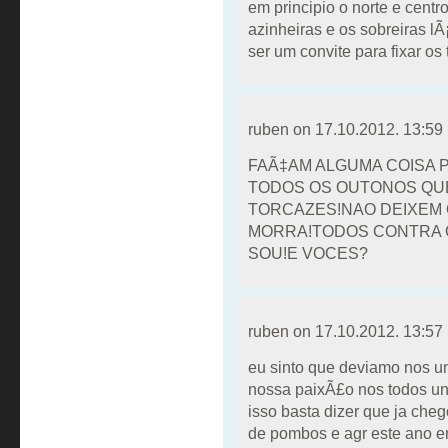
em principio o norte e cent
azinheiras e os sobreiras l
ser um convite para fixar os
ruben on
17.10.2012. 13:59
FAÃ‡AM ALGUMA COISA 
TODOS OS OUTONOS QU
TORCAZES!NAO DEIXEM 
MORRA!TODOS CONTRA 
SOU!E VOCES?
ruben on
17.10.2012. 13:57
eu sinto que deviamo nos un
nossa paixÃ£o nos todos un
isso basta dizer que ja cheg
de pombos e agr este ano 