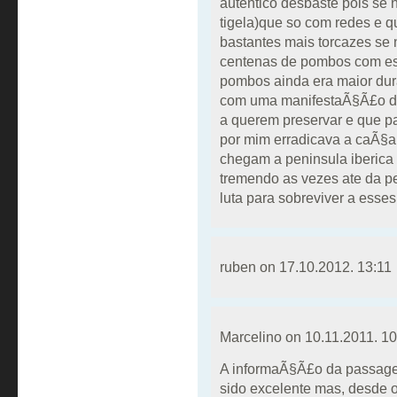
autentico desbaste pois se
tigela)que so com redes e 
bastantes mais torcazes se
centenas de pombos com e
pombos ainda era maior dur
com uma manifestaÃ§Ã£o de
a querem preservar e que 
por mim erradicava a caÃ§a
chegam a peninsula iberica
tremendo as vezes ate da p
luta para sobreviver a esses
ruben on
17.10.2012. 13:11
Marcelino on
10.11.2011. 10
A informaÃ§Ã£o da passag
sido excelente mas, desde 