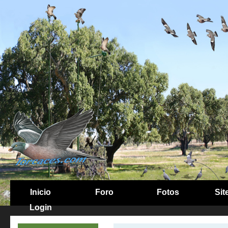
Inicio
Foro
Fotos
Sit
Login