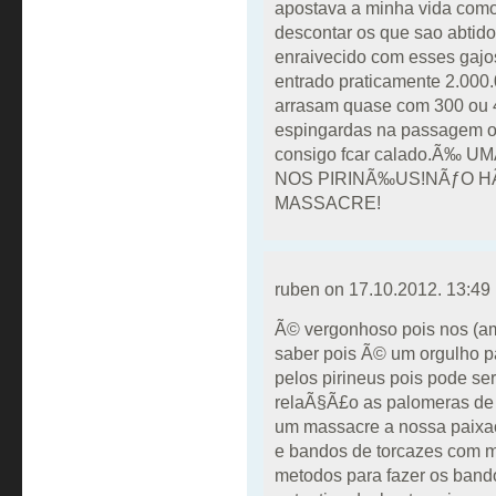
apostava a minha vida com
descontar os que sao abtido
enraivecido com esses gajos
entrado praticamente 2.000
arrasam quase com 300 ou 4
espingardas na passagem ou
consigo fcar calado.Ã‰
NOS PIRINÃ‰US!NÃƒO HÃ
MASSACRE!
ruben on
17.10.2012. 13:49
Ã© vergonhoso pois nos (a
saber pois Ã© um orgulho pa
pelos pirineus pois pode se
relaÃ§Ã£o as palomeras de 
um massacre a nossa paixa
e bandos de torcazes com m
metodos para fazer os band