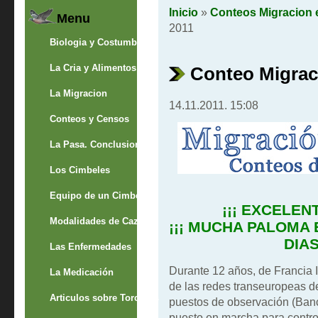
Inicio
»
Conteos Migracion 
Menu
2011
Biologia y Costumbres
La Cria y Alimentos
Conteo Migrac
La Migracion
14.11.2011. 15:08
Conteos y Censos
La Pasa. Conclusion
Los Cimbeles
Equipo de un Cimbelero
¡¡¡ EXCELENT
Modalidades de Caza
¡¡¡ MUCHA PALOMA
DIAS 
Las Enfermedades
Durante 12 años, de Francia 
La Medicación
de las redes transeuropeas d
Articulos sobre Torcaces
puestos de observación (Ban
puesto en marcha para control