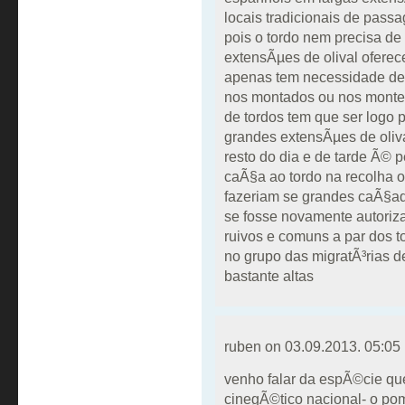
locais tradicionais de pass
pois o tordo nem precisa d
extensÃµes de olival oferec
apenas tem necessidade de s
nos montados ou nos monte
de tordos tem que ser logo 
grandes extensÃµes de oliva
resto do dia e de tarde Ã© 
caÃ§a ao tordo na recolha o
fazeriam se grandes caÃ§ad
se fosse novamente autoriz
ruivos e comuns a par dos 
no grupo das migratÃ³rias 
bastante altas
ruben on
03.09.2013. 05:05
venho falar da espÃ©cie q
cinegÃ©tico nacional- o pom